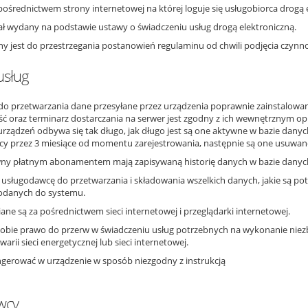
pośrednictwem strony internetowej na której loguje się usługobiorca drogą 
tał wydany na podstawie ustawy o świadczeniu usług drogą elektroniczną.
y jest do przestrzegania postanowień regulaminu od chwili podjęcia czynno
usług
o przetwarzania dane przesyłane przez urządzenia poprawnie zainstalowa
treść oraz terminarz dostarczania na serwer jest zgodny z ich wewnętrzny
urządzeń odbywa się tak długo, jak długo jest są one aktywne w bazie dan
y przez 3 miesiące od momentu zarejestrowania, następnie są one usuwan
ywny płatnym abonamentem mają zapisywaną historię danych w bazie danyc
usługodawcę do przetwarzania i składowania wszelkich danych, jakie są po
odanych do systemu.
ne są za pośrednictwem sieci internetowej i przeglądarki internetowej.
sobie prawo do przerw w świadczeniu usług potrzebnych na wykonanie nie
arii sieci energetycznej lub sieci internetowej.
ngerować w urządzenie w sposób niezgodny z instrukcją
wcy