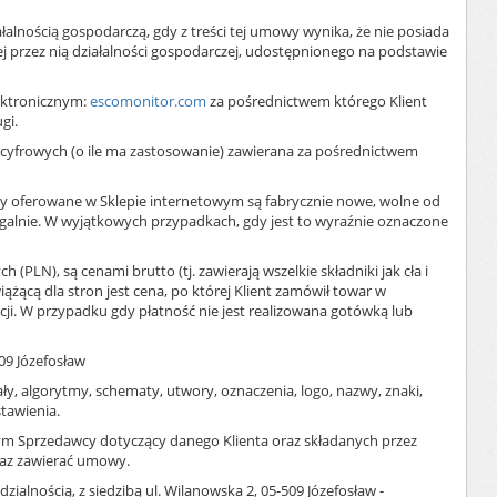
łalnością gospodarczą, gdy z treści tej umowy wynika, że nie posiada
 przez nią działalności gospodarczej, udostępnionego na podstawie
ektronicznym:
escomonitor.com
za pośrednictwem którego Klient
gi.
cyfrowych (o ile ma zastosowanie) zawierana za pośrednictwem
ry oferowane w Sklepie internetowym są fabrycznie nowe, wolne od
galnie. W wyjątkowych przypadkach, gdy jest to wyraźnie oznaczone
LN), są cenami brutto (tj. zawierają wszelkie składniki jak cła i
żącą dla stron jest cena, po której Klient zamówił towar w
cji. W przypadku gdy płatność nie jest realizowana gotówką lub
09 Józefosław
y, algorytmy, schematy, utwory, oznaczenia, logo, nazwy, znaki,
stawienia.
m Sprzedawcy dotyczący danego Klienta oraz składanych przez
raz zawierać umowy.
ialnością, z siedzibą ul. Wilanowska 2, 05-509 Józefosław -