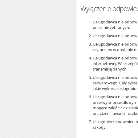
Wyłączenie odpowied
Usługodawca nie odpowi
przez nie zebranych.
Usługodawca nie odpowia
Usługodawca nie odpowia
czy przerw w dostępie do 
Usługodawca nie odpowia
internetowej. W szczegól
transmisję danych.
Usługodawca nie odpowi
serwerowego. Cały system
jakie wykonał usługobi
Usługodawca nie odpowia
przerwy w prawidłowym fu
mogące zakłócić działani
urządzeń - awarię - uszk
Usługobiorca powinien 
szkody.