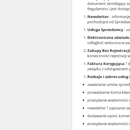
dokument określający sz
Regulaminu i jest dostę
Newsletter
- informacje
pochodzące od Sprzedawc
Usługa Sprzedawcy
- u
Elektroniczne oświadc
odległość widoczna w pan
Zakupy Bez Rejestracji
konieczności rejestracji
Faktura Korygująca
? 
związku z odstąpieniem 
Rodzaje i zakres usług
zawieranie umów sprzeda
prowadzenie Konta klien
przesyłanie wiadomości e
newsletter ? zapisanie s
dodawanie opinii, koment
przesyłanie wiadomości 