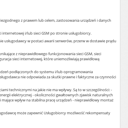
iezgodnego z prawem lub celem, zastosowania urządzeń i danych
nternetowej i/lub sieci GSM po stronie usługobiorcy.
ie usługodawcy w postaci awarii serwerów, przerw w dostawie prądu
ikające z nieprawidłowego funkcjonowania sieci GSM, sieci
guracja sieci internetowej, które uniemożliwiają prawidłową
ądzeń podłączonych do systemu i/lub oprogramowania
usługodawca nie odpowiada za skutki prawne i faktyczne za czynności
i technicznymi na jakie nie ma wpływy. Są to w szczególności: -
nergii elektrycznej - okoliczności gwałtownych zjawisk naturalnych
ej i mające wpływ na stabilna pracę urządzeń - nieprawidłowy montaż
sługodawcę może zapewnić Usługobiorcy możliwość rekompensaty