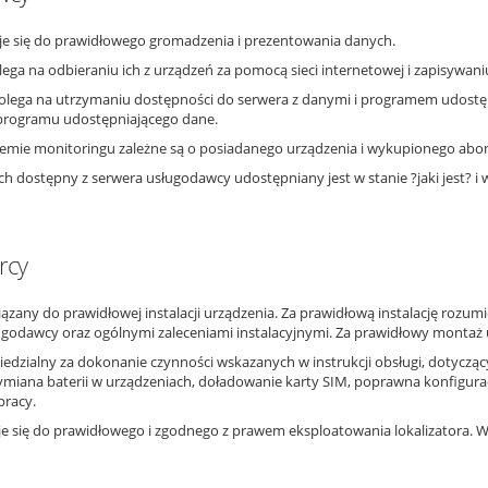
e się do prawidłowego gromadzenia i prezentowania danych.
ga na odbieraniu ich z urządzeń za pomocą sieci internetowej i zapisywaniu
lega na utrzymaniu dostępności do serwera z danymi i programem udostęp
 programu udostępniającego dane.
temie monitoringu zależne są o posiadanego urządzenia i wykupionego ab
ch dostępny z serwera usługodawcy udostępniany jest w stanie ?jaki jest? 
rcy
ązany do prawidłowej instalacji urządzenia. Za prawidłową instalację rozumi
ugodawcy oraz ogólnymi zaleceniami instalacyjnymi. Za prawidłowy montaż
iedzialny za dokonanie czynności wskazanych w instrukcji obsługi, dotycz
iana baterii w urządzeniach, doładowanie karty SIM, poprawna konfiguracja si
pracy.
e się do prawidłowego i zgodnego z prawem eksploatowania lokalizatora. W s