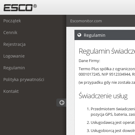
Początek
Escomonitor.com
Cennik
Regulamin
Rejestracja
Regulamin świadcze
Logowanie
Dane Firmy:
Regulamin
Termo Plus spółka z ograniczo
0001017245, NIP 9512334944, 
Polityka prywatności
(w przypadku gdy nie została 
Kontakt
Świadczenie usług
Przedmiotem świadczenia 
pozycja GPS, bateria, zas
Usługodawcą jest operat
Usługobiorcą jest dowol