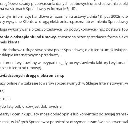
czegółowe zasady przetwarzania danych osobowych oraz stosowania cookies. 
pna na stronach Sprzedawcy w formacie ?pdf?.
, w tym informacje handlowe w rozumieniu ustawy z dnia 18 lipca 2002r. o św
y wysyłane Klientowi drogą elektroniczną, przez lub w imieniu Sprzedawcy
sługa wykonywana przez Sprzedawcę lub podwykonawcę: (np.: Dostawa Towaru
zenie o odstąpieniu od umowy
- stworzona przez sprzedawcę forma elekt
elu klienta.
- dodatkowa usługa stworzona przez Sprzedawcę dla Klienta umożliwiają
 w sklepie internetowym Sprzedawcy.
dokument wystawiany w przypadku, gdy po wystawieniu faktury i wykonaniu
przez Klienta od umowy).
 świadczonych drogą elektroniczną:
ży online ? w zakresie towarów sprzedawanych w Sklepie Internetowym, w t
ta,
- mail,
ię do listy odbiorców jest dobrowolne,
arzy i ocen ? kupujący może dodać opinię lub komentarz do swojej transakc
e-mail, w których Sprzedawca potwierdza otrzymanie zamówienia, ewentualne 