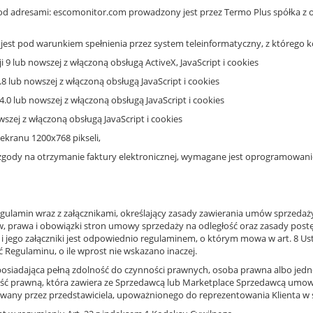
pod adresami: escomonitor.com prowadzony jest przez Termo Plus spółka z og
 jest pod warunkiem spełnienia przez system teleinformatyczny, z którego
i 9 lub nowszej z włączoną obsługą ActiveX, JavaScript i cookies
3.8 lub nowszej z włączoną obsługą JavaScript i cookies
.0 lub nowszej z włączoną obsługą JavaScript i cookies
owszej z włączoną obsługą JavaScript i cookies
ekranu 1200x768 pikseli,
gody na otrzymanie faktury elektronicznej, wymagane jest oprogramowanie
regulamin wraz z załącznikami, określający zasady zawierania umów sprzeda
 prawa i obowiązki stron umowy sprzedaży na odległość oraz zasady post
i jego załączniki jest odpowiednio regulaminem, o którym mowa w art. 8 Ust
ć Regulaminu, o ile wprost nie wskazano inaczej.
posiadająca pełną zdolność do czynności prawnych, osoba prawna albo jedn
ść prawną, która zawiera ze Sprzedawcą lub Marketplace Sprzedawcą umow
ntowany przez przedstawiciela, upoważnionego do reprezentowania Klienta w