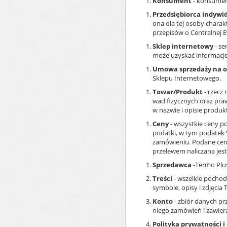
Konsument
- konsumen
Przedsiębiorca indywi
ona dla tej osoby chara
przepisów o Centralnej Ew
Sklep internetowy
- se
może uzyskać informacje 
Umowa sprzedaży na o
Sklepu Internetowego.
Towar/Produkt
- rzecz
wad fizycznych oraz pra
w nazwie i opisie prod
Ceny
- wszystkie ceny po
podatki, w tym podatek V
zamówieniu. Podane ceny 
przelewem naliczana jes
Sprzedawca
-Termo Plus
Treści
- wszelkie pochod
symbole, opisy i zdjęcia
Konto
- zbiór danych p
niego zamówień i zawie
Polityka prywatności 