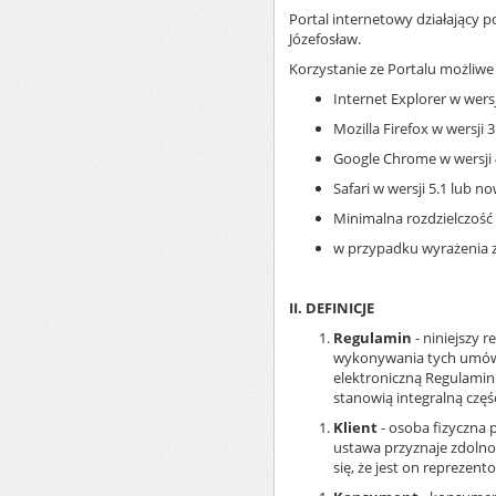
Portal internetowy działający 
Józefosław.
Korzystanie ze Portalu możliwe
Internet Explorer w wersj
Mozilla Firefox w wersji 
Google Chrome w wersji 4
Safari w wersji 5.1 lub n
Minimalna rozdzielczość 
w przypadku wyrażenia z
II. DEFINICJE
Regulamin
- niniejszy 
wykonywania tych umów,
elektroniczną Regulamin 
stanowią integralną częś
Klient
- osoba fizyczna 
ustawa przyznaje zdolno
się, że jest on repreze