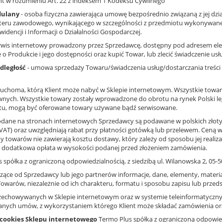
t w rozumieniu Art. 22 z indeksem 1 Kodeksu Cywilnego
dulany
- osoba fizyczna zawierająca umowę bezpośrednio związaną z jej dzia
kteru zawodowego, wynikającego w szczególności z przedmiotu wykonywanej
idencji i Informacji o Działalności Gospodarczej.
rwis internetowy prowadzony przez Sprzedawcę, dostępny pod adresem el
o Produkcie i jego dostępności oraz kupić Towar, lub zlecić świadczenie usłu
dległość
- umowa sprzedaży Towaru/świadczenia usług/dostarczania treści 
 ruchoma, którą Klient może nabyć w Sklepie internetowym. Wszystkie towa
wnych. Wszystkie towary zostały wprowadzone do obrotu na rynek Polski le
uktu, mogą być oferowane towary używane bądź serwisowane.
dane na stronach internetowych Sprzedawcy są podawane w polskich złotych (P
AT) oraz uwzględniają rabat przy płatności gotówką lub przelewem. Ceną wią
towarów nie zawierają kosztu dostawy, który zależy od sposobu jej realiza
t dodatkowa opłata w wysokości podanej przed złożeniem zamówienia.
 spółka z ograniczoną odpowiedzialnością, z siedzibą ul. Wilanowska 2, 05-5
zące od Sprzedawcy lub jego partnerów informacje, dane, elementy, materiał
 Towarów, niezależnie od ich charakteru, formatu i sposobu zapisu lub przed
rzechowywanych w Sklepie internetowym oraz w systemie teleinformatyczny
ranych umów, z wykorzystaniem którego Klient może składać zamówienia o
i cookies Sklepu internetowego
Termo Plus spółka z ograniczoną odpowiedz