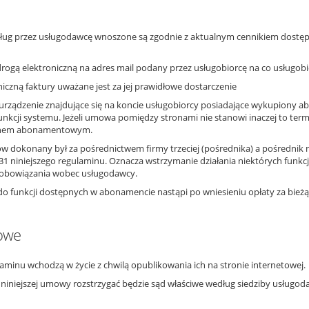
sług przez usługodawcę wnoszone są zgodnie z aktualnym cennikiem dostęp
drogą elektroniczną na adres mail podany przez usługobiorcę na co usługob
niczną faktury uważane jest za jej prawidłowe dostarczenie
a urządzenie znajdujące się na koncie usługobiorcy posiadające wykupio
unkcji systemu. Jeżeli umowa pomiędzy stronami nie stanowi inaczej to t
anem abonamentowym.
w dokonany był za pośrednictwem firmy trzeciej (pośrednika) a pośrednik 
31 niniejszego regulaminu. Oznacza wstrzymanie działania niektórych fu
zobowiązania wobec usługodawcy.
 funkcji dostępnych w abonamencie nastąpi po wniesieniu opłaty za bieżąc
owe
aminu wchodzą w życie z chwilą opublikowania ich na stronie internetowej.
ji niniejszej umowy rozstrzygać będzie sąd właściwe według siedziby usługod