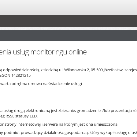
nia usług monitoringu online
ną odpowiedzialnością, z siedzibą ul. Wilanowska 2, 05-509 Józefosław, z
REGON 142821215
zawarta odrębna umowa na świadczenie usług)
usług drogą elektroniczną jest zbieranie, gromadzenie i/lub prezentacja r
ięg RSSI, statusy LED.
or strony internetowej i serwera na którym jest ona umieszczona.
ny podmiot prowadzący działalność gospodarczą, który wykupił usługę u u