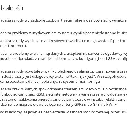
zialności
ada za szkody wyrządzone osobom trzecim jakie mogą powstać w wyniku n
da za problemy z użytkowaniem systemu wynikające z niedostępności sieci i
da za szkody wynikające z okresowych awarii jakie mogą wystąpić po stron
sieci Internetu.
da na problemy w transmisji danych z urządzeń na serwer usługodawcy wyn
ności nie odpowiada za awarie i takie zmiany w konfiguracji sieci GSM, konfi
ada za szkody powstałe w wyniku błędnego działania oprogramowania urz
 dostarczany jest usługobiorcy w stanie ?takim jak jest?. W szczególności 
orca na podstawie danych pobranych z systemu monitoringu
da za braki w danych spowodowane zdarzeniami losowymi lub okolicznościam
nkcjonowaniu sieci GSM, sieci internetowej - awarie i przerwy w dostawie e
e systemu - zakłócenia energetyczne pojawiające się w instalacji elektryczn
odzenie lub nieprawidłowe położenie anteny GPRS i/lub GPS i/lub WI-FI
być świadomy, że jedynie ubezpieczenie własności monitorowanej przez U