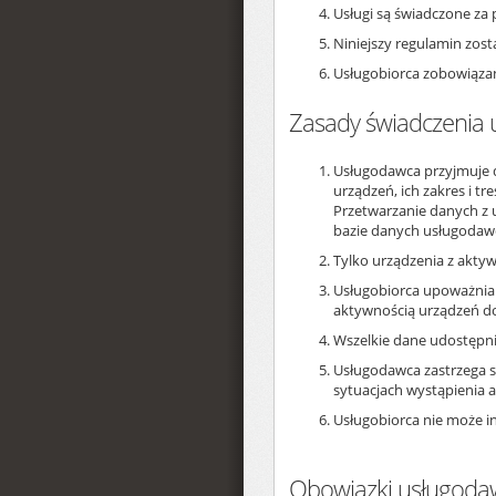
Usługi są świadczone za 
Niniejszy regulamin zos
Usługobiorca zobowiązan
Zasady świadczenia 
Usługodawca przyjmuje d
urządzeń, ich zakres i 
Przetwarzanie danych z 
bazie danych usługodawc
Tylko urządzenia z akt
Usługobiorca upoważnia 
aktywnością urządzeń d
Wszelkie dane udostępnia
Usługodawca zastrzega 
sytuacjach wystąpienia aw
Usługobiorca nie może i
Obowiązki usługoda